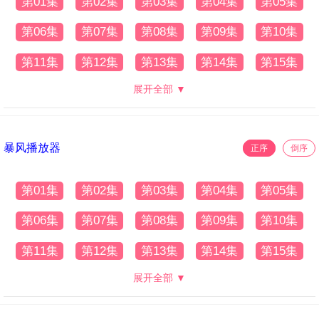
第01集
第02集
第03集
第04集
第05集
第06集
第07集
第08集
第09集
第10集
第11集
第12集
第13集
第14集
第15集
展开全部 ▼
暴风播放器
正序
倒序
第01集
第02集
第03集
第04集
第05集
第06集
第07集
第08集
第09集
第10集
第11集
第12集
第13集
第14集
第15集
展开全部 ▼