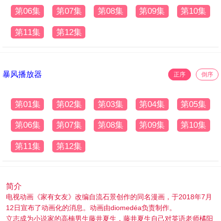
第06集
第07集
第08集
第09集
第10集
第11集
第12集
暴风播放器
正序
倒序
第01集
第02集
第03集
第04集
第05集
第06集
第07集
第08集
第09集
第10集
第11集
第12集
简介
电视动画《家有女友》改编自流石景创作的同名漫画，于2018年7月
12日宣布了动画化的消息。动画由diomedéa负责制作。
立志成为小说家的高楠男生藤井夏生，藤井夏生自己对英语老师橘阳