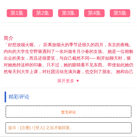
第1集
第2集
第3集
第4集
第5集
简介
「好想放烟火喔。」 距离放烟火的季节还很久的四月，东京的夜晚。
内向的大学生空野驱遇到了一名叫做冬月小春的女孩。 她是一位相貌
出众的美女，而且还很爱笑，与自己截然不同── 刚开始聊天时，驱
对她抱持这样的印象。只不过，她的眼睛看不见东西。 即使如此她仍
然每天到大学上课，对社团活动充满兴趣，也交到了朋友。 她和自己
不一样，没有放弃任何事物。──更没有放弃放烟火的梦想。 如今已
展开更多 ▼
经不再抱持偏见，不会质疑目盲的妳。 等回过神时，我已经为了一直
在身边的妳而奔驰──
精彩评论
暂无评论
提示：
[注册]
/
[登入]
之后才能回复。