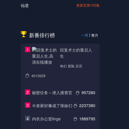
仙逆
更新至第152集
新番排行榜
一周
整月
1
回复术士的重启人
生
奇幻 冒险 后宫
4012629
2
秘密任务～潜入搜查官
957280
3
今泉家好像成了辣妹们
2237380
4
内衣办公室linge
1889795