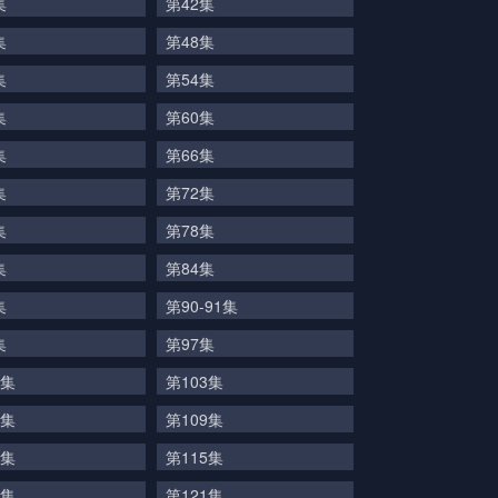
集
第42集
集
第48集
集
第54集
集
第60集
集
第66集
集
第72集
集
第78集
集
第84集
集
第90-91集
集
第97集
2集
第103集
8集
第109集
4集
第115集
0集
第121集