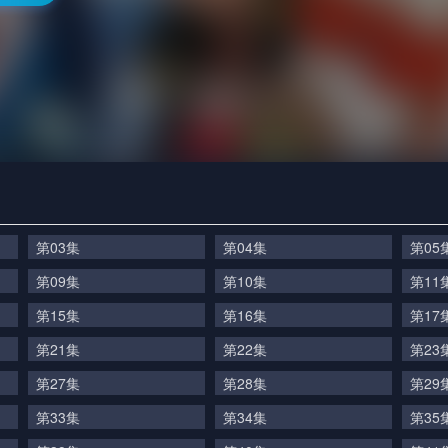
第03集
第04集
第05
第09集
第10集
第11
第15集
第16集
第17
第21集
第22集
第23
第27集
第28集
第29
第33集
第34集
第35