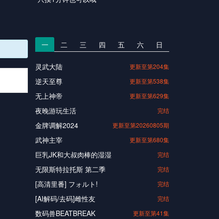
一
二
三
四
五
六
日
灵武大陆
更新至第204集
逆天至尊
更新至第538集
无上神帝
更新至第629集
夜晚游玩生活
完结
金牌调解2024
更新至第20260805期
武神主宰
更新至第680集
巨乳JK和大叔肉棒的湿湿
完结
无限斯特拉托斯 第二季
完结
[高清里番] フォルト!
完结
[AI解码/去码]雌性友
完结
数码兽BEATBREAK
更新至第41集