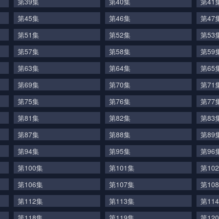
第39集
第40集
第41
第45集
第46集
第47
第51集
第52集
第53
第57集
第58集
第59
第63集
第64集
第65
第69集
第70集
第71
第75集
第76集
第77
第81集
第82集
第83
第87集
第88集
第89
第94集
第95集
第96
第100集
第101集
第10
第106集
第107集
第10
第112集
第113集
第11
第118集
第119集
第12