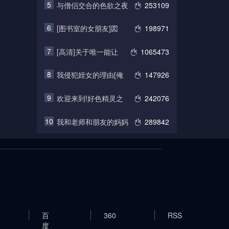
5
与僧侣交合的色欲之夜
253109
6
[图书室的女朋友]図
198971
7
[高清]关于唯一能让
1065473
8
我侵犯姪女的理由[俺
147926
9
欢迎来到!好色精灵之
242076
10
我和老师和朋友的妈妈
289842
百
360
RSS
度