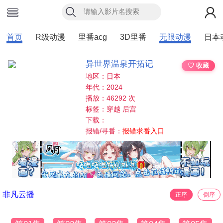
首页
R级动漫
里番acg
3D里番
无限动漫
日本
异世界温泉开拓记
♡ 收藏
地区：日本
年代：2024
播放：46292 次
标签：穿越 后宫
下载：
报错/寻番：
报错求番入口
非凡云播
正序
倒序