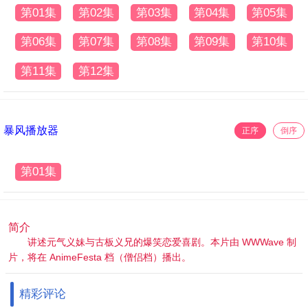
第01集
第02集
第03集
第04集
第05集
第06集
第07集
第08集
第09集
第10集
第11集
第12集
暴风播放器
正序
倒序
第01集
简介
讲述元气义妹与古板义兄的爆笑恋爱喜剧。本片由 WWWave 制
片，将在 AnimeFesta 档（僧侣档）播出。
精彩评论