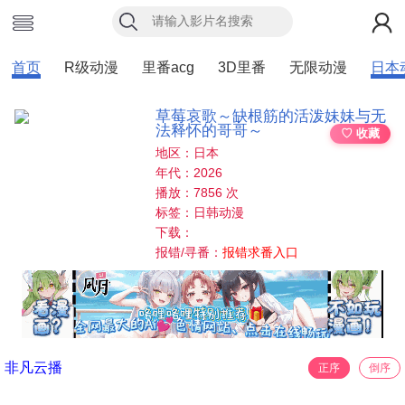
首页
R级动漫
里番acg
3D里番
无限动漫
日本
草莓哀歌～缺根筋的活泼妹妹与无
法释怀的哥哥～
♡ 收藏
地区：日本
年代：2026
播放：7856 次
标签：日韩动漫
下载：
报错/寻番：
报错求番入口
非凡云播
正序
倒序