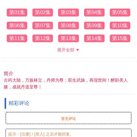
第01集
第02集
第03集
第04集
第05集
第06集
第07集
第08集
第09集
第10集
第11集
第12集
第13集
第14集
第15集
展开全部 ▼
简介
古药大陆，万族林立，丹师为尊；双生武脉，再现世间！醉卧美人
膝，成就丹道至尊！
精彩评论
暂无评论
提示：
[注册]
/
[登入]
之后才能回复。