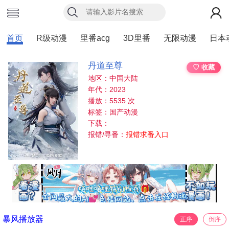
首页
R级动漫
里番acg
3D里番
无限动漫
日本
丹道至尊
♡ 收藏
地区：中国大陆
年代：2023
播放：5535 次
标签：国产动漫
下载：
报错/寻番：
报错求番入口
暴风播放器
正序
倒序