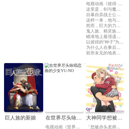
电视动画《彼得·格里尔的贤者时间》改编自桧山大辅创作的同名漫画作品，于2019年9月25日宣布了动画化的消息。动画由WolfsBane负责制作，于2020年7月播出。
这里是，剑与魔法的世界——
自暴自弃战士公会所属的彼得·格里尔，漂亮地在武斗祭上胜出，赢得了地上最强的男人这一称号！
这样一来，他与恋人露薇莉亚的婚事也能得到认可了。
然而，巨大的力量总是伴随着巨大的代价……
鬼人族、精灵族、兽人族。
瞄准地上最强遗传因子的各种各样的异种族的女性们，
以彼得的“种子”为目标，现在正蠢蠢欲动。
为什么人在事后会变得如此冷静呢？
前所未见的地表最强贤者时间要来了！
巨人族的新娘
在世界尽头咏唱恋曲的少女YU-NO
大神同学想被吃掉
电视动画《世界尽头咏唱恋曲的少女YU-NO》改编自ELF开发的同名游戏，于2016年12月宣布了动画化的消息。动画由feel.负责制作，于2019年4月播出。
「想被赤头老师吃掉」被大街小巷中传闻的「抢夺短裙大叔」抢走短裙的大神雏子。拯救她的是，偶然路过的赤头老师。但是，这是雏子为了接近老师而故意让短裙被抢走…「想成为老师心中特别的人…！」锁上门，关掉灯，乘...