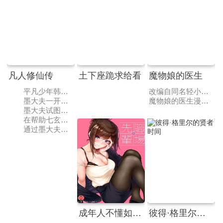
凡人修仙传
土下座跪求给看
魔物娘的医生
平凡少年韩立出生贫困，为了让家人过上更好的生活，自愿前去七玄门参加入门考核，最终被墨大夫收入门下。
改编自同名轻小说作品，动画以魔族与人共同生活的街道为舞台，讲述了为各种魔物娘们看病的新人医生和医生的助手的日常生活故事。电视动画《魔物娘的医生》改编自同名轻小说作品，于2019年11月宣布动画化。
墨大夫一开始对韩立悉心培养、传授医术，让韩立对他非常感激，但随着一同入门的弟子张铁失踪，韩立才发现了墨大夫的真面目。
魔物娘的医生漫画 ，为魔物娘看病的奇异幸福日常。
墨大夫试图夺舍韩立，最终却被韩立反杀。通过墨大夫的遗书韩立得知了一个全新世界：修仙界的存在。
在帮助七玄门抵御外敌之后，韩立离开了七玄门，前去墨大夫的家中寻找暖阳宝玉解毒，并帮助墨家人打败了敌人。
通过墨大夫之女墨彩环的口中得知太南小会地址，韩立为追寻修仙人的足迹决定前往太南小会，拜别家人后……
成年人不懂如何恋爱
彼得·格里尔的贤者时间