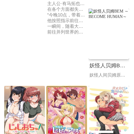
主人公·有马拓也幼年丧母，身为历史学者的父亲也在两个月前因事故去世。
在各个方面都失去了活力的高中最后的暑假。某天，他收到了装有镶嵌着用途不明的圆镜和玻璃珠的奇妙物体的小包裹。一起送来的信中有着令人想到父亲还活着的内容……？！
“今晚10点，带着这个东西到剑之岬来。”
他按照指示前往那个地点，却发现神秘的女性倒在那里。而且，那里还有学园长和神秘转学生的身影。
一瞬间，随着大地的轰鸣，他被光所包围……。
前往并列世界的旅程，由此开始了。
妖怪人贝姆BEM ～BECOME HUMAN～
妖怪人间贝姆原作是1968年播放的动画作品，故事描述主角「贝姆」是个虽然有着丑陋的外表、却有着正义之心的妖怪人，梦想是成为人类的他与伙伴「贝拉」及「贝罗」一起行动，并为了在人类与妖怪之间建立起良好的桥梁而努力消灭那些破坏和平的妖怪。本次推出的新动画由村田莲尔负责角色企划、小高义规执导、并交由小西克幸饰演贝姆、M・A・O 饰演贝拉、小野贤章饰演贝罗的全新作品。