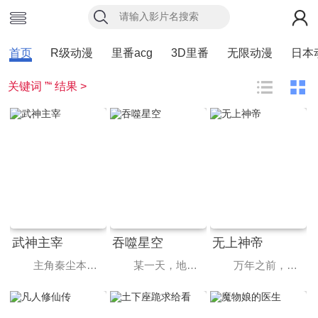
首页
R级动漫
里番acg
3D里番
无限动漫
日本
关键词 ”“ 结果 >
武神主宰
吞噬星空
无上神帝
主角秦尘本是武域中最顶尖的天才强者，却遭歹人暗算，陨落大陆禁地死亡峡谷。必死无疑的秦尘，却意外触发神秘古剑的力量…… 三百年后，天武大陆偏僻之地，一位同名少年意外继承了秦尘的意志。作为大齐国军神定武王的爱孙，却因生父来历成迷，母子二人在定武王府中受尽冷遇，相依为命。 为了重写望日的强者神话，也为了守护自己所爱的一切，秦尘毅然决然扛起维护天下五国的大任，再度踏上武道之路。
某一天，地球上出现了不明来由的RR病毒，将世界卷入灾难之中。受到感染的动物变异成为可怕的怪兽，大举入侵，人类面临毁灭之际筑起了围墙，成立基地市作为人类最后的堡垒。人类在这一段时间经历的磨难，被称为“大涅槃时期”。在极端的生存环境下，人类的体能也在逐渐地进步发展，尚武之风兴起，人类的身体素质相比以前有了质的飞越。而这其中的佼佼者，被称为“武者”。 18岁的罗峰也梦想着成为其中的一员。此时的他即将高考，正面临着人生十字路口的抉择，却不料怪兽的一次袭击影响了他的人生轨迹。在强大怪兽的威胁之下，市内居民面临危险，军方却束手无策。唯有一名武者挺身而出，保卫了基地市的安全。罗峰被武者的强大所感染，暗自立下成为武者以保护所爱之人的决心。这是一切的开始，罗峰武者之路的起点，也拉开了他传奇人生的序幕。 罗峰立志成为武者，前路却并不平坦，他首先要面对的便是外部环境无形中对他施加的影响。罗峰家庭条件不佳，生活拮据，父母无法给予他更多帮助，只能依靠自己的努力。最终，在不断的艰苦磨砺下，罗峰不断发掘自身潜能，得到了能力提升和自我价值的认可。不仅如此，罗峰不仅扛起了供养家庭的重担，还为了守护人类家园、为了人类更好的生存与发展，与其他正义的武者们一起，联手对付凶恶怪兽。在末日绝境之下，罗峰与其他武者们能否击退怪兽、成功守护人类世界？
万年之前，仙王牧云因持有诛仙图而遭人暗算，残魂沉睡万年之后，在天运大陆南云帝国有名的“废物牧云”身上觉醒。牧云初醒，就受到了学生妙仙语的刻意刁难，牧云轻松的就化解了妙仙语的陷阱，并举一反三的说出了更多的炼丹技巧，让门外的炼丹大师莫问赏识不已。回到家中，牧云得知了要与秦家小姐秦梦瑶结亲的消息。秦梦瑶寒毒在身，活不过二十岁，结亲不过是为了牧家和秦家的利益。但牧林辰的劝说下，牧云以炼丹为条件，答应了这门亲事。炼出了淬骨丹，牧云的修为有了第一次提升。莫问时常来找牧云请教，而秦时雨一直想请莫问来治疗孙女秦梦瑶。莫问暗示让牧云一试，牧云阴差阳错下唤醒了体内的诛仙图，得知秦梦瑶体内的并非寒毒，而是冰凰神魄。牧云治好了秦梦瑶，冰凰神魄的力量使得秦梦瑶修为突飞猛进。在见识到了牧云的能力后，秦梦瑶对牧云充满了好奇和兴趣，于是成为了北云学院的导师，和牧云教导同一个班级。而追求秦梦瑶不成的东方玉，嫉妒仇恨之心燃起，誓与牧云势不两立。 牧云借着诛仙图突破修为，去北云山脉历练，妙仙语执意同行，途中牧云以一人之力猎杀十几头紫毛猎狼，让妙仙语十分震惊。而被人指派暗杀幕运动柳山四煞一路尾随，趁牧云脱力之机会，纷纷现身准备对牧云下手。